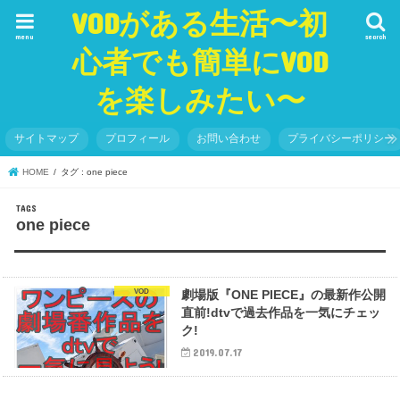
VODがある生活〜初
menu
search
心者でも簡単にVOD
を楽しみたい〜
サイトマップ
プロフィール
お問い合わせ
プライバシーポリシー
HOME
タグ : one piece
one piece
VOD
劇場版『ONE PIECE』の最新作公開
直前!dtvで過去作品を一気にチェッ
ク!
2019.07.17