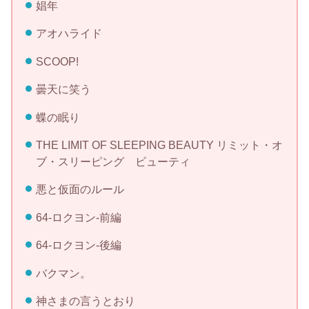
娼年
アオハライド
SCOOP!
曇天に笑う
蝶の眠り
THE LIMIT OF SLEEPING BEAUTY リミット・オ
ブ・スリーピング ビューティ
悪と仮面のルール
64-ロクヨン-前編
64-ロクヨン-後編
バクマン。
神さまの言うとおり