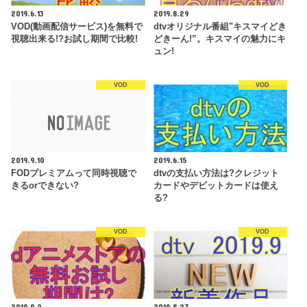
2019.6.13
2019.8.29
VOD(動画配信サービス)を無料で
dtvオリジナル番組"キスマイどき
視聴出来る!?お試し期間で比較!
どきーん!”。キスマイの魅力にキ
ュン!
VOD
VOD
2019.9.10
2019.6.15
FODプレミアムって同時視聴で
dtvの支払い方法は?クレジット
きるorできない?
カードやデビットカードは使え
る?
VOD
VOD
2019.9.2
2019.8.27