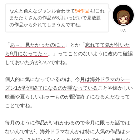
なんと色んなジャンル合わせて
94作品
も!これ
またたくさんの作品が8月いっぱいで見放題
の作品から外れてしまうんですね。
りん
「
あ～、見たかったのに…
」とか「
忘れてて気が付いた
ら9月になってた～
。」ってことのないように改めて確認
しておいた方がいいですね。
個人的に気になっているのは、今
月は海外ドラマのシー
ズン1が配信終了になるのが重なっている
ことや懐かしい
映画や夏らしいホラーものが配信終了になるんだなって
ことですね。
毎月のように作品がいれかわるので今月に限った話では
ないんですが、海外ドラマなんかは特に人気の作品はシ
ーズン2、3と続いていくことが多いのでちょっと気にな