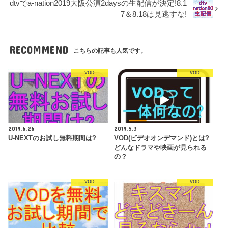
dtvでa-nation2019大阪公演2daysの生配信が決定!8.1
7＆8.18は見逃すな!
RECOMMEND
こちらの記事も人気です。
VOD
VOD
2019.6.26
2019.5.3
U-NEXTのお試し無料期間は?
VOD(ビデオオンデマンド)とは?
どんなドラマや映画が見られる
の？
VOD
VOD