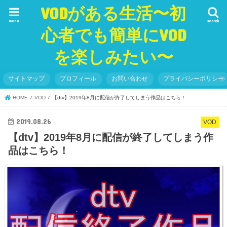
VODがある生活〜初
menu
search
心者でも簡単にVOD
を楽しみたい〜
サイトマップ
プロフィール
お問い合わせ
プライバシーポリシー
HOME
VOD
【dtv】2019年8月に配信が終了してしまう作品はこちら！
2019.08.26
VOD
【dtv】2019年8月に配信が終了してしまう作
品はこちら！