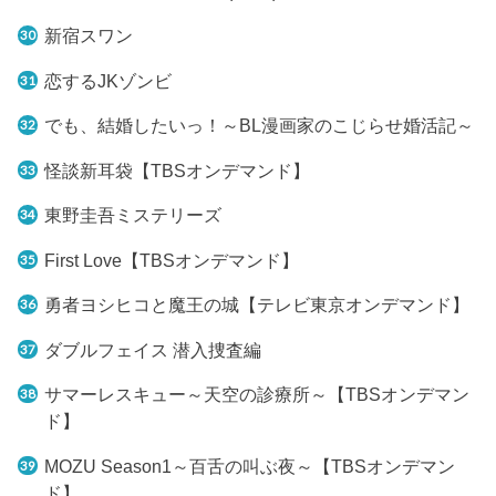
新宿スワン
恋するJKゾンビ
でも、結婚したいっ！～BL漫画家のこじらせ婚活記～
怪談新耳袋【TBSオンデマンド】
東野圭吾ミステリーズ
First Love【TBSオンデマンド】
勇者ヨシヒコと魔王の城【テレビ東京オンデマンド】
ダブルフェイス 潜入捜査編
サマーレスキュー～天空の診療所～【TBSオンデマン
ド】
MOZU Season1～百舌の叫ぶ夜～【TBSオンデマン
ド】