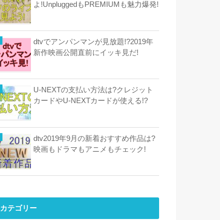
よ!UnpluggedもPREMIUMも魅力爆発!
dtvでアンパンマンが見放題!?2019年
新作映画公開直前にイッキ見だ!
U-NEXTの支払い方法は?クレジット
カードやU-NEXTカードが使える!?
dtv2019年9月の新着おすすめ作品は?
映画もドラマもアニメもチェック!
カテゴリー