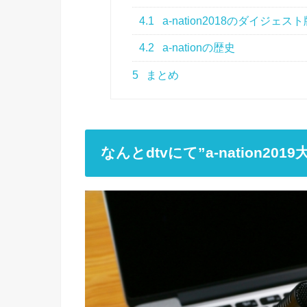
4.1
a-nation2018のダイジェスト
4.2
a-nationの歴史
5
まとめ
なんとdtvにて”a-nation20