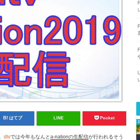
はてブ
LINE
Pocket
。
dtv
では今年もなんと
a-nationの生配信
が行われるそう