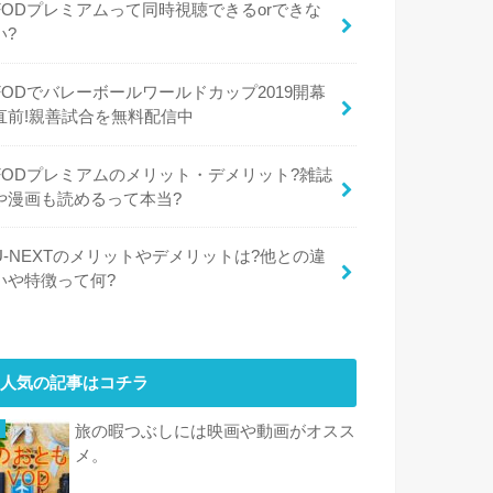
FODプレミアムって同時視聴できるorできな
い?
FODでバレーボールワールドカップ2019開幕
直前!親善試合を無料配信中
FODプレミアムのメリット・デメリット?雑誌
や漫画も読めるって本当?
U-NEXTのメリットやデメリットは?他との違
いや特徴って何?
人気の記事はコチラ
旅の暇つぶしには映画や動画がオスス
メ。