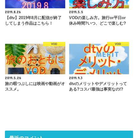
2019.8.26
2019.5.5
【dtv】2019年8月に配信が終了
VODの楽しみ方。旅行or平日or
してしまう作品はこちら！
休み時間?いつ、どこで楽しむ?
VOD
VOD
2019.5.26
2019.9.3
旅の暇つぶしには映画や動画がオ
dtvのメリットやデメリットって
ススメ。
ある?コスパ最強は事実なの!?