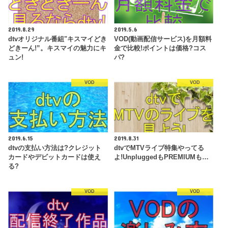
2019.8.29
2019.5.6
dtvオリジナル番組"キスマイどき
VOD(動画配信サービス)を月額料
どきーん!”。キスマイの魅力にキ
金で比較!ポイントは価格?コス
ュン!
パ?
VOD
VOD
2019.6.15
2019.8.31
dtvの支払い方法は?クレジット
dtvでMTVライブ特集やってる
カードやデビットカードは使え
よ!UnpluggedもPREMIUMも…
る?
VOD
VOD