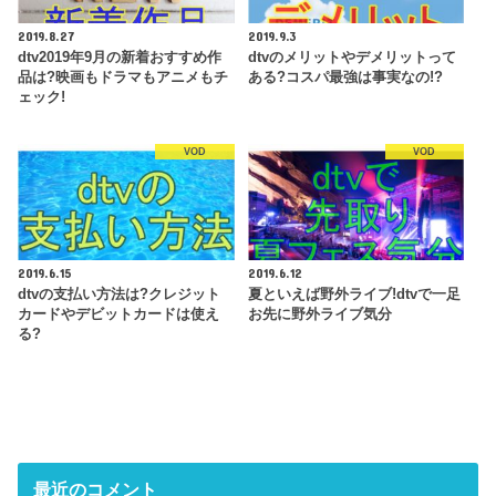
2019.8.27
2019.9.3
dtv2019年9月の新着おすすめ作
dtvのメリットやデメリットって
品は?映画もドラマもアニメもチ
ある?コスパ最強は事実なの!?
ェック!
VOD
VOD
2019.6.15
2019.6.12
dtvの支払い方法は?クレジット
夏といえば野外ライブ!dtvで一足
カードやデビットカードは使え
お先に野外ライブ気分
る?
最近のコメント