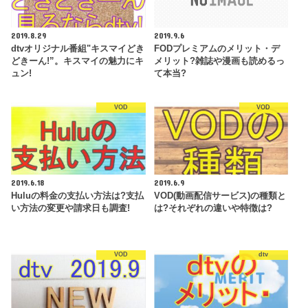
2019.8.29
2019.9.6
dtvオリジナル番組"キスマイどき
FODプレミアムのメリット・デ
どきーん!”。キスマイの魅力にキ
メリット?雑誌や漫画も読めるっ
ュン!
て本当?
VOD
VOD
2019.6.18
2019.6.9
Huluの料金の支払い方法は?支払
VOD(動画配信サービス)の種類と
い方法の変更や請求日も調査!
は?それぞれの違いや特徴は?
VOD
dtv