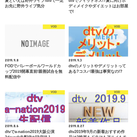
夏といえば野外ライブ!dtvで一足
dtvでフィットネス!?夏に向けボ
お先に野外ライブ気分
ディメイクやダイエットはお部屋
で!
VOD
VOD
2019.9.8
2019.9.3
FODでバレーボールワールドカ
dtvのメリットやデメリットって
ップ2019開幕直前!親善試合を無
ある?コスパ最強は事実なの!?
料配信中
VOD
VOD
2019.8.6
2019.8.27
dtvでa-nation2019大阪公演
dtv2019年9月の新着おすすめ作