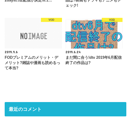
2daysの生配信が決定!8.1…
品は?映画もドラマもアニメもチ
ェック!
VOD
VOD
2019.9.6
2019.6.24
FODプレミアムのメリット・デ
まだ間に合う!dtv 2019年6月配信
メリット?雑誌や漫画も読めるっ
終了の作品は?
て本当?
最近のコメント