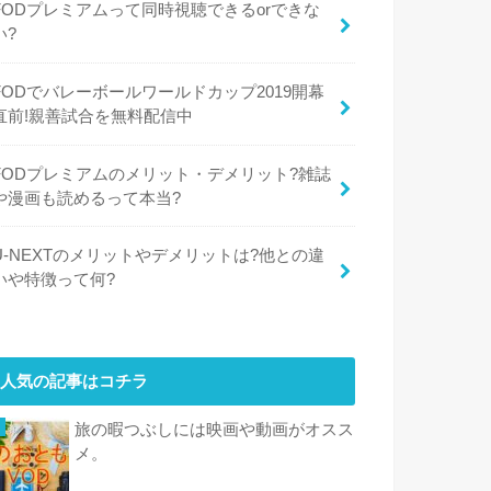
FODプレミアムって同時視聴できるorできな
い?
FODでバレーボールワールドカップ2019開幕
直前!親善試合を無料配信中
FODプレミアムのメリット・デメリット?雑誌
や漫画も読めるって本当?
U-NEXTのメリットやデメリットは?他との違
いや特徴って何?
人気の記事はコチラ
旅の暇つぶしには映画や動画がオスス
メ。