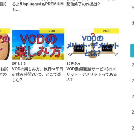
善試
るよ!UnpluggedもPREMIUM
配信終了の作品は?
も…
d
D
VOD
VOD
2019.5.5
2019.5.4
料お試
VODの楽しみ方。旅行or平日
VOD(動画配信サービス)のメ
どの
or休み時間?いつ、どこで楽
リット・デメリットってある
しむ?
の?