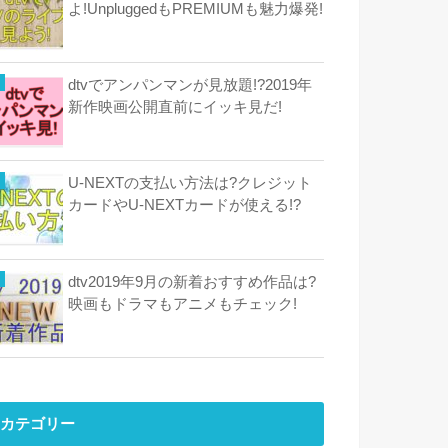
よ!UnpluggedもPREMIUMも魅力爆発!
dtvでアンパンマンが見放題!?2019年
新作映画公開直前にイッキ見だ!
U-NEXTの支払い方法は?クレジット
カードやU-NEXTカードが使える!?
dtv2019年9月の新着おすすめ作品は?
映画もドラマもアニメもチェック!
カテゴリー