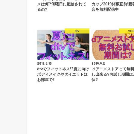
メは何?何曜日に配信されて
カップ2019開幕直前!親
るの?
合を無料配信中
dtv
VO
2019.6.10
2019.9.2
dtvでフィットネス!?夏に向け
ｄアニメストアって無
ボディメイクやダイエットは
し出来る?お試し期間は
お部屋で!
位?