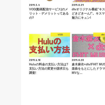
2019.5.4
2019.8.29
VOD(動画配信サービス)のメ
dtvオリジナル番組"キ
リット・デメリットってある
どきどきーん!”。キス
の?
魅力にキュン!
VOD
dtv
2019.6.18
2019.8.28
Huluの料金の支払い方法は?
倉木麻衣×dtv!FHIT MUS
支払い方法の変更や請求日も
楽曲をもとにしたドラ
調査!
MVな…