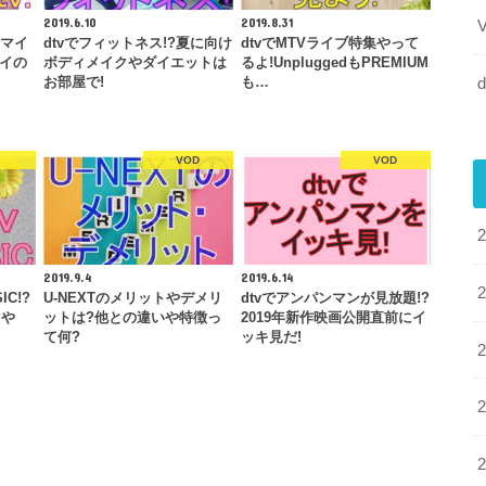
2019.6.10
2019.8.31
スマイ
dtvでフィットネス!?夏に向け
dtvでMTVライブ特集やって
マイの
ボディメイクやダイエットは
るよ!UnpluggedもPREMIUM
d
お部屋で!
も…
VOD
VOD
2019.9.4
2019.6.14
IC!?
U-NEXTのメリットやデメリ
dtvでアンパンマンが見放題!?
マや
ットは?他との違いや特徴っ
2019年新作映画公開直前にイ
て何?
ッキ見だ!