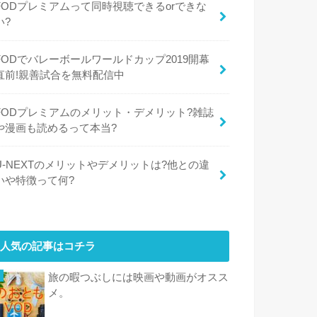
FODプレミアムって同時視聴できるorできな
い?
FODでバレーボールワールドカップ2019開幕
直前!親善試合を無料配信中
FODプレミアムのメリット・デメリット?雑誌
や漫画も読めるって本当?
U-NEXTのメリットやデメリットは?他との違
いや特徴って何?
人気の記事はコチラ
旅の暇つぶしには映画や動画がオスス
メ。