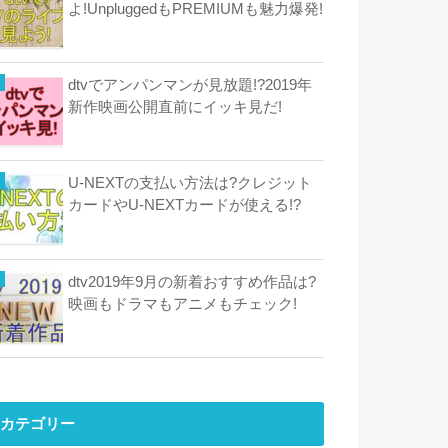
よ!UnpluggedもPREMIUMも魅力爆発!
dtvでアンパンマンが見放題!?2019年
新作映画公開直前にイッキ見だ!
U-NEXTの支払い方法は?クレジット
カードやU-NEXTカードが使える!?
dtv2019年9月の新着おすすめ作品は?
映画もドラマもアニメもチェック!
カテゴリー