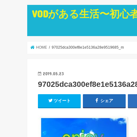
VODがある生活〜初心
HOME
97025dca300ef8e1e5136a28e9519685_m
2019.05.23
97025dca300ef8e1e5136a
ツイート
シェア