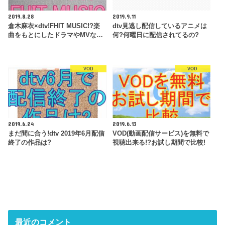
2019.8.28
2019.9.11
倉木麻衣×dtv!FHIT MUSIC!?楽
dtv見逃し配信しているアニメは
曲をもとにしたドラマやMVな…
何?何曜日に配信されてるの?
VOD
VOD
2019.6.24
2019.6.13
まだ間に合う!dtv 2019年6月配信
VOD(動画配信サービス)を無料で
終了の作品は?
視聴出来る!?お試し期間で比較!
最近のコメント