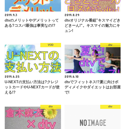
2019.9.3
2019.8.29
dtvのメリットやデメリットって
dtvオリジナル番組"キスマイどき
ある?コスパ最強は事実なの!?
どきーん!”。キスマイの魅力にキ
ュン!
VOD
dtv
2019.6.25
2019.6.10
U-NEXTの支払い方法は?クレジ
dtvでフィットネス!?夏に向けボ
ットカードやU-NEXTカードが使
ディメイクやダイエットはお部屋
える!?
で!
dtv
dtv