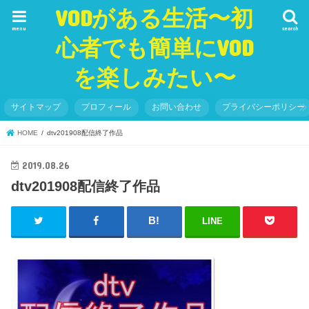
VODがある生活〜初
menu
search
心者でも簡単にVOD
を楽しみたい〜
サイトマップ
プロフィール
お問い合わせ
プライバシーポリシー
HOME
dtv201908配信終了作品
2019.08.26
dtv201908配信終了作品
LINE