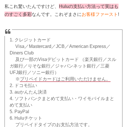
私これ驚いたんですけど、
Huluの支払い方法って実はも
のすごく多彩
なんです。これぞまさに
お客様ファースト
!
1. クレジットカード
Visa／Mastercard／JCB／American Express／
Diners Club
及び一部のVisaデビットカード （楽天銀行／スル
ガ銀行／りそな銀行／ジャパンネット銀行／三菱
UFJ銀行／ソニー銀行）
※
プリペイドカードはご利用いただけません。
2. ドコモ払い
3. auかんたん決済
4. ソフトバンクまとめて支払い・ワイモバイルまと
めて支払い
5. PayPal
6. Huluチケット
プリペイドタイプのお支払方法です。