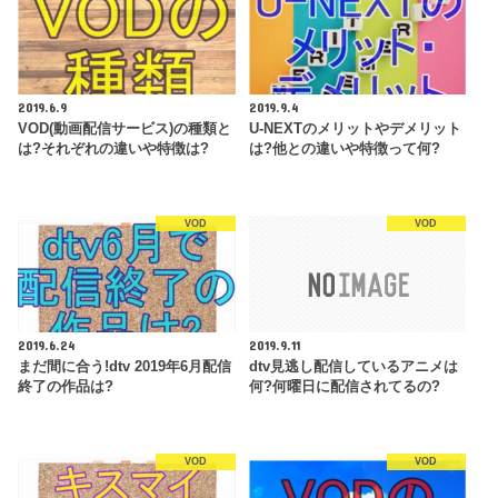
2019.6.9
2019.9.4
VOD(動画配信サービス)の種類と
U-NEXTのメリットやデメリット
は?それぞれの違いや特徴は?
は?他との違いや特徴って何?
VOD
VOD
2019.6.24
2019.9.11
まだ間に合う!dtv 2019年6月配信
dtv見逃し配信しているアニメは
終了の作品は?
何?何曜日に配信されてるの?
VOD
VOD