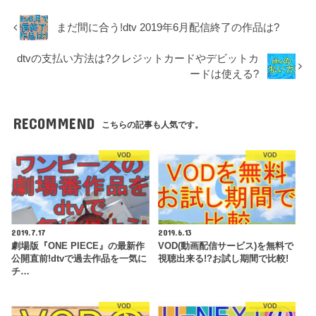
まだ間に合う!dtv 2019年6月配信終了の作品は?
dtvの支払い方法は?クレジットカードやデビットカ
ードは使える?
RECOMMEND
こちらの記事も人気です。
VOD
VOD
2019.7.17
2019.6.13
劇場版『ONE PIECE』の最新作
VOD(動画配信サービス)を無料で
公開直前!dtvで過去作品を一気に
視聴出来る!?お試し期間で比較!
チ…
VOD
VOD