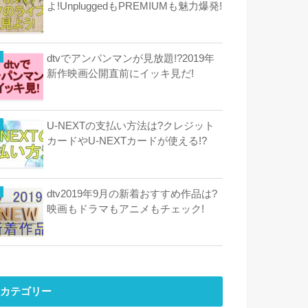
よ!UnpluggedもPREMIUMも魅力爆発!
dtvでアンパンマンが見放題!?2019年
新作映画公開直前にイッキ見だ!
U-NEXTの支払い方法は?クレジット
カードやU-NEXTカードが使える!?
dtv2019年9月の新着おすすめ作品は?
映画もドラマもアニメもチェック!
カテゴリー