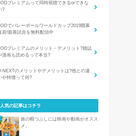
FODプレミアムって同時視聴できるorできな
い?
FODでバレーボールワールドカップ2019開幕
直前!親善試合を無料配信中
FODプレミアムのメリット・デメリット?雑誌
や漫画も読めるって本当?
U-NEXTのメリットやデメリットは?他との違
いや特徴って何?
人気の記事はコチラ
旅の暇つぶしには映画や動画がオスス
メ。