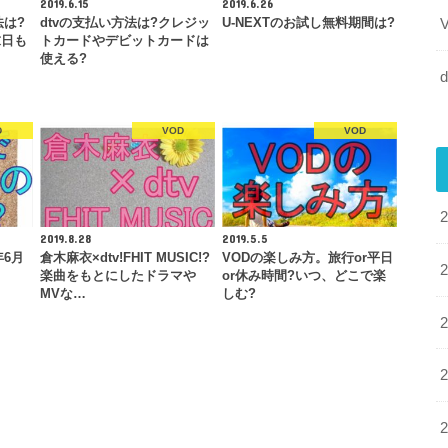
2019.6.15
2019.6.26
法は?
dtvの支払い方法は?クレジッ
U-NEXTのお試し無料期間は?
求日も
トカードやデビットカードは
使える?
d
D
VOD
VOD
2019.8.28
2019.5.5
年6月
倉木麻衣×dtv!FHIT MUSIC!?
VODの楽しみ方。旅行or平日
楽曲をもとにしたドラマや
or休み時間?いつ、どこで楽
MVな…
しむ?