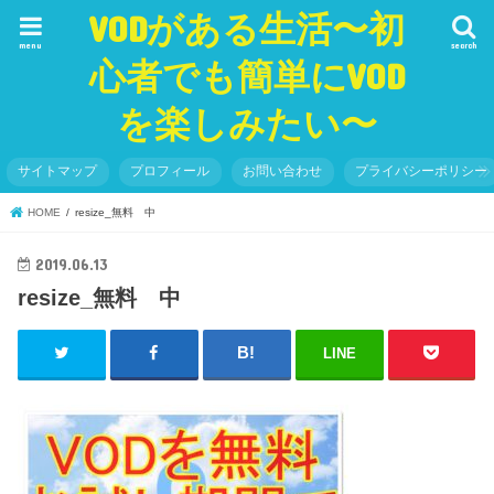
VODがある生活〜初
menu
search
心者でも簡単にVOD
を楽しみたい〜
サイトマップ
プロフィール
お問い合わせ
プライバシーポリシー
HOME
resize_無料 中
2019.06.13
resize_無料 中
LINE