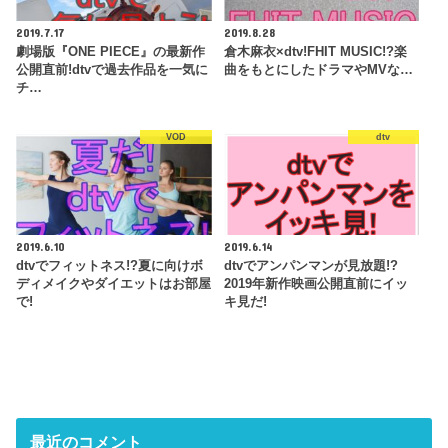
2019.7.17
2019.8.28
劇場版『ONE PIECE』の最新作
倉木麻衣×dtv!FHIT MUSIC!?楽
公開直前!dtvで過去作品を一気に
曲をもとにしたドラマやMVな…
チ…
VOD
dtv
2019.6.10
2019.6.14
dtvでフィットネス!?夏に向けボ
dtvでアンパンマンが見放題!?
ディメイクやダイエットはお部屋
2019年新作映画公開直前にイッ
で!
キ見だ!
最近のコメント