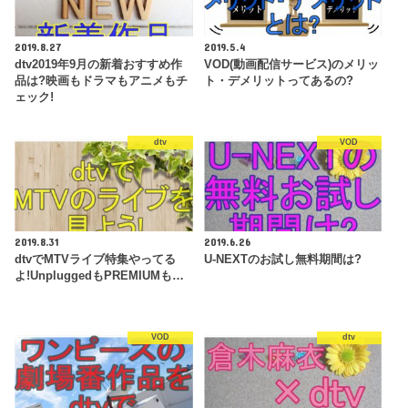
2019.8.27
2019.5.4
dtv2019年9月の新着おすすめ作
VOD(動画配信サービス)のメリッ
品は?映画もドラマもアニメもチ
ト・デメリットってあるの?
ェック!
dtv
VOD
2019.8.31
2019.6.26
dtvでMTVライブ特集やってる
U-NEXTのお試し無料期間は?
よ!UnpluggedもPREMIUMも…
VOD
dtv